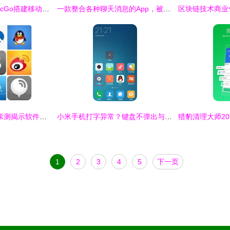
使用阿里云OSS与PicGo搭建移动端Markdown图床全攻略
一款整合各种聊天消息的App，被WordPress母公司收购了
WP8应用生态现状 亲测揭示软件仍不够完美
小米手机打字异常？键盘不弹出与剪贴板干扰的排查指南
1
2
3
4
5
下一页